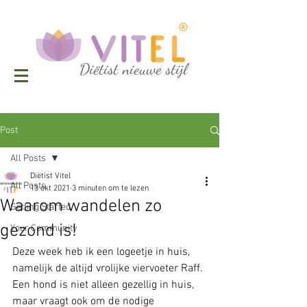
Diëtist nieuwe stijl
Post
All Posts
Diëtist Vitel
All Posts
13 okt 2021
3 minuten om te lezen
Waarom wandelen zo
Getting Started
gezond is!
Your Community
Deze week heb ik een logeetje in huis, 
namelijk de altijd vrolijke viervoeter Raff. 
Een hond is niet alleen gezellig in huis, 
maar vraagt ook om de nodige 