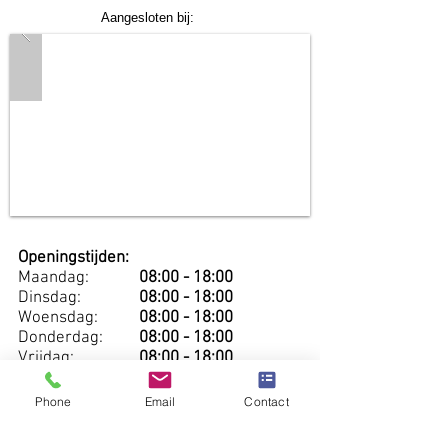
Aangesloten bij:
Openingstijden:
Maandag:
08:00 - 18:00
Dinsdag:
08:00 - 18:00
Woensdag:
08:00 - 18
:00
Donderdag:
08:00 - 18:00
Vrijdag:
08:00 - 18:00
Zaterdag:
Gesloten
Zondag:
Gesloten
Phone
Email
Contact
(Tijden kunnen afwijken per verschillende locatie)