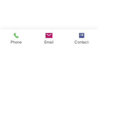
Phone
Email
Contact
Praktijk Weert
Noordkade 2
6003ND Weert