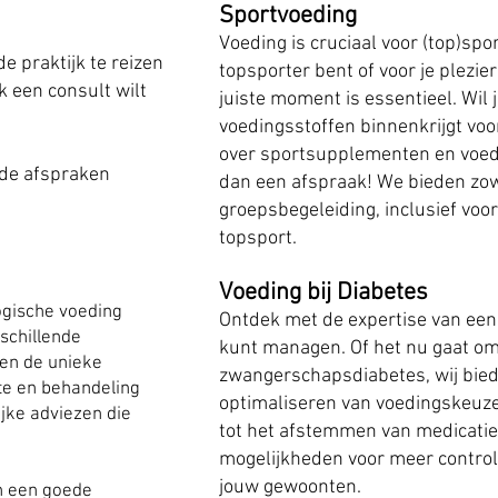
Sportvoeding
Voeding is cruciaal voor (top)spor
e praktijk te reizen
topsporter bent of voor
je
plezier
 een consult wilt
juiste moment is essentieel. Wil j
voedingsstoffen binnenkrijgt voo
over sportsupplementen en voe
n de afspraken
dan een afspraak! We bieden zowe
groepsbegeleiding, inclusief voor
topsport.
Voeding bij Diabetes
logische voeding
Ontdek met de expertise van een d
schillende
kunt managen. Of het nu gaat om 
en de unieke
zwangerschapsdiabetes, wij biede
te en behandeling
optimaliseren van voedingskeuze
ijke adviezen die
tot het afstemmen van medicatie
mogelijkheden voor meer controle
jouw gewoonten.
n een goede