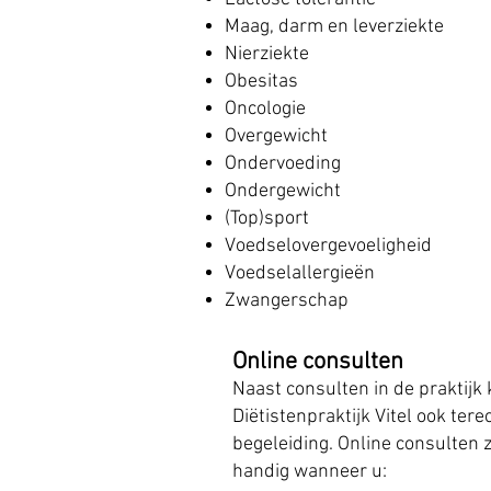
Maag, d
arm en leverziekte
Nierziekte
Obesitas
Oncologie
Overgewicht
Ondervoeding
Ondergewicht
(Top)sport
Voedselovergevoeligheid
Voedselallergieën
Zwangerschap
Online cons
ulten
Naast consulten in de praktijk 
Diëtistenpraktijk Vitel ook tere
begeleiding. Online consulten z
handig wanneer u: