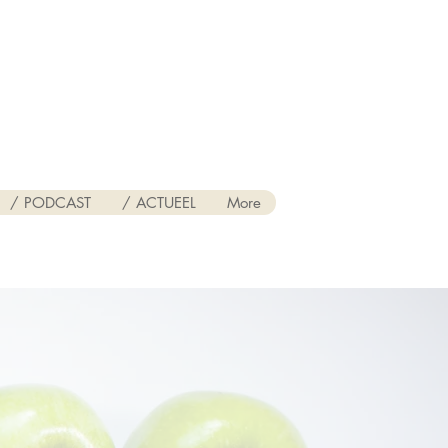
/ PODCAST
/ ACTUEEL
More