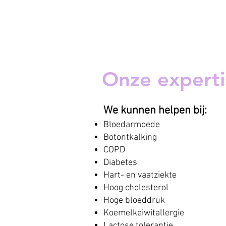
Onze
expert
We kunnen helpen bij:
Bloedarmoede
Botontkalking
COPD
Diabetes
Hart- en vaatziekte
Hoog cholesterol
Hoge bloeddruk
Koemelkeiwitallergie
Lactose tolerantie