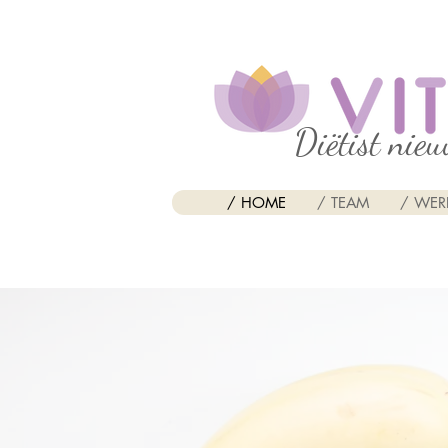
Diëtist nieu
/ HOME
/ TEAM
/ WER