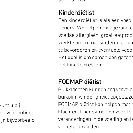
soort diëtist.
Kinderdiëtist
Een kinderdiëtist is als een voe
tieners! We helpen
met gezond e
voedselallergieën, groei, eetpro
werkt samen met kinderen en o
te bevorderen en eventuele voed
Het doel is om samen een gezond
het kind te creëren.
FODMAP diëtist
Buikklachten kunnen erg vervelen
buikpijn, winderigheid, opgeblaze
FODMAP diëtist kan helpen
met 
kunt u bij
klachten. Door samen op zoek te 
cht voor online
veranderingen in de voeding en l
ijn bijvoorbeeld
verbeterd worden.