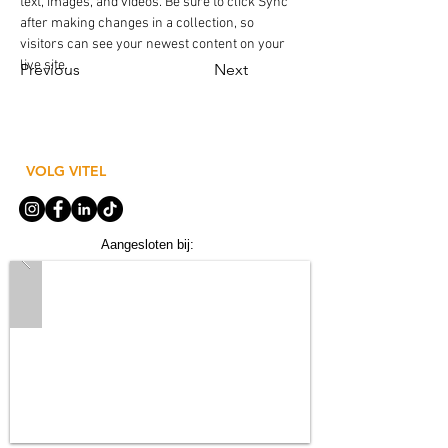
text, images, and videos. Be sure to click Sync 
after making changes in a collection, so 
visitors can see your newest content on your 
live site. 
Previous
Next
VOLG VITEL
Aangesloten bij: